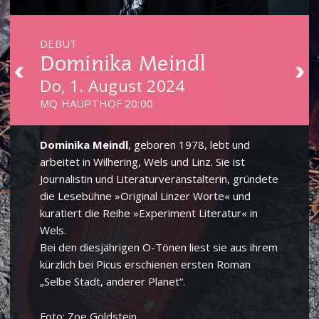
DEBUT
Dominika Meindl
Do, 1. August 2024
MQ HAUPTHOF 20:00
Dominika Meindl
, geboren 1978, lebt und
arbeitet in Wilhering, Wels und Linz. Sie ist
Journalistin und Literaturveranstalterin, gründete
die Lesebühne »Original Linzer Worte« und
kuratiert die Reihe »Experiment Literatur« in
Wels.
Bei den diesjährigen O-Tönen liest sie aus ihrem
kürzlich bei Picus erschienen ersten Roman
„Selbe Stadt, anderer Planet“.
Foto: Zoe Goldstein