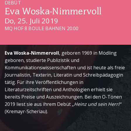
DEBÜT
Eva Woska-Nimmervoll
Do, 25. Juli 2019
MQ HOF 8 BOULE BAHNEN 20:00
Eva Woska-Nimmervoll
, geboren 1969 in Mödling
geboren, studierte Publizistik und
Kommunikationswissenschaften und ist heute als freie
Journalistin, Texterin, Literatin und Schreibpädagogin
tätig. Für ihre Veröffentlichungen in
Literaturzeitschriften und Anthologien erhielt sie
bereits Preise und Auszeichnungen. Bei den O-Tönen
2019 liest sie aus ihrem Debüt
„Heinz und sein Herrl“
(Kremayr-Scheriau).