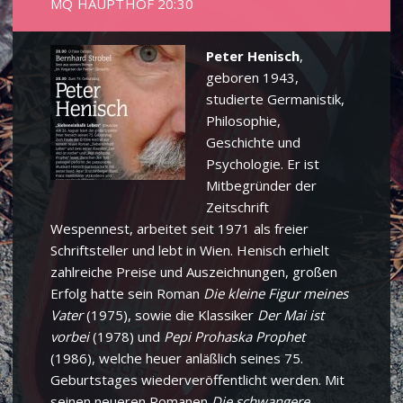
MQ HAUPTHOF 20:30
Peter Henisch
,
geboren 1943,
studierte Germanistik,
Philosophie,
Geschichte und
Psychologie. Er ist
Mitbegründer der
Zeitschrift
Wespennest, arbeitet seit 1971 als freier
Schriftsteller und lebt in Wien. Henisch erhielt
zahlreiche Preise und Auszeichnungen, großen
Erfolg hatte sein Roman
Die kleine Figur meines
Vater
(1975), sowie die Klassiker
Der Mai ist
vorbei
(1978) und
Pepi Prohaska Prophet
(1986), welche heuer anläßlich seines 75.
Geburtstages wiederveröffentlicht werden. Mit
seinen neueren Romanen
Die schwangere