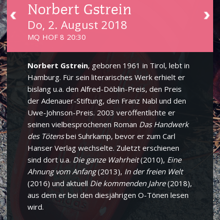
Norbert Gstrein
Do, 2. August 2018
MQ HOF 8 20:30
Norbert Gstrein
, geboren 1961 in Tirol, lebt in
Hamburg. Für sein literarisches Werk erhielt er
bislang u.a. den Alfred-Döblin-Preis, den Preis
der Adenauer-Stiftung, den Franz Nabl und den
Uwe-Johnson-Preis. 2003 veröffentlichte er
seinen vielbesprochenen Roman
Das Handwerk
des Tötens
bei Suhrkamp, bevor er zum Carl
Hanser Verlag wechselte. Zuletzt erschienen
sind dort u.a.
Die ganze Wahrheit
(2010),
Eine
Ahnung vom Anfang
(2013),
In der freien Welt
(2016) und aktuell
Die kommenden Jahre
(2018),
aus dem er bei den diesjährigen O-Tönen lesen
wird.