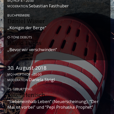
MQ HOF 8 – 20.00
Sebastian Fasthuber
MODERATION
BUCHPREMIERE
Daniel Wisser
„Königin der Berge“
O-TÖNE DEBÜTS
David Fuchs
„Bevor wir verschwinden“
30. August 2018
MQ HAUPTHOF – 20.00
Daniela Strigl
MODERATION
75. GEBURTSTAG
Peter Henisch
“Siebeneinhalb Leben” (Neuerscheinung), “Der
Mai ist vorbei” und “Pepi Prohaska Prophet”