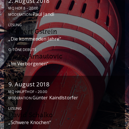
2. August 2018
MQ HOF 8 – 20.00
Paul Jandl
MODERATION
LESUNG
Norbert Gstrein
„Die kommenden Jahre“
O-TÖNE DEBÜTS
Ljuba Arnautovic
„Im Verborgenen“
9. August 2018
MQ HAUPTHOF – 20.00
Günter Kaindlstorfer
MODERATION
LESUNG
David Schalko
„Schwere Knochen“