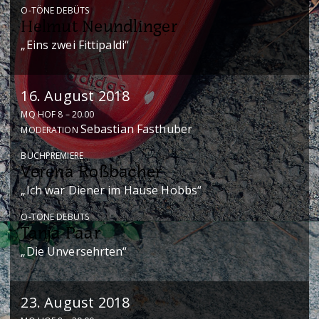
O-TÖNE DEBÜTS
Helmut Neundlinger
„Eins zwei Fittipaldi“
16. August 2018
MQ HOF 8 – 20.00
Sebastian Fasthuber
MODERATION
BUCHPREMIERE
Verena Roßbacher
„Ich war Diener im Hause Hobbs“
O-TÖNE DEBÜTS
Tanja Paar
„Die Unversehrten“
23. August 2018