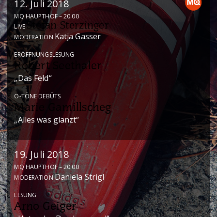
12. Juli 2018
MQ HAUPTHOF – 20.00
Stefan Sterzinger
LIVE
Katja Gasser
MODERATION
ERÖFFNUNGSLESUNG
Robert Seethaler
„Das Feld“
O-TÖNE DEBÜTS
Marie Gamillscheg
„Alles was glänzt“
19. Juli 2018
MQ HAUPTHOF – 20.00
Daniela Strigl
MODERATION
LESUNG
Arno Geiger