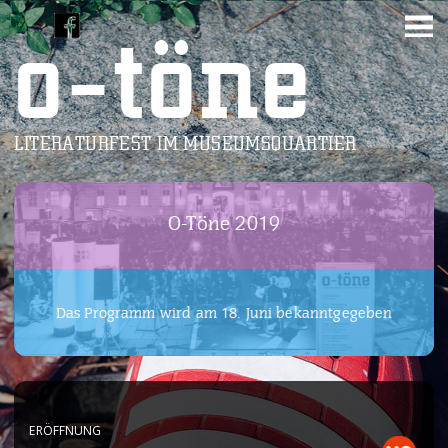
o-töne
LITERATURFEST IM MUSEUMSQUARTIER
O-Töne 2019
Das Programm wird am 18. Juni bekanntgegeben
ERÖFFNUNG