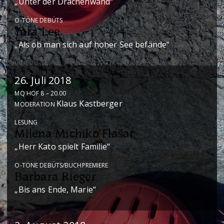
„Unter der Drachenwand“
O-TÖNE DEBÜTS
Yara Lee
„Als ob man sich auf hoher See befände“
26. Juli 2018
MQ HOF 8 – 20.00
Klaus Kastberger
MODERATION
LESUNG
Milena Michiko Flašar
„Herr Kato spielt Familie“
O-TÖNE DEBÜTS/BUCHPREMIERE
Barbara Rieger
„Bis ans Ende, Marie“